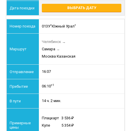
ВЫБРАТЬ ДАТУ
013У
"Южный Урал"
Челябинск
→
Самара
→
Москва Казанская
16:07
+1
06:10
14 ч. 2 мин.
Плацкарт
3 536
Купе
5 354