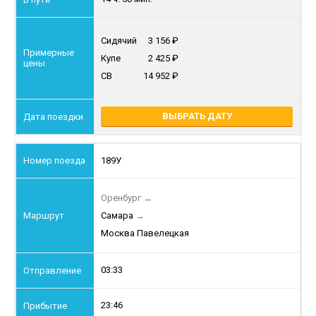
Сидячий
3 156
Купе
2 425
СВ
14 952
ВЫБРАТЬ ДАТУ
189У
Оренбург
→
Самара
→
Москва Павелецкая
03:33
23:46