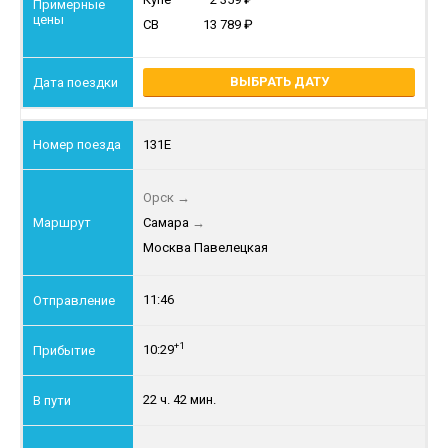
СВ
13 789
ВЫБРАТЬ ДАТУ
131Е
Орск
→
Самара
→
Москва Павелецкая
11:46
+1
10:29
22 ч. 42 мин.