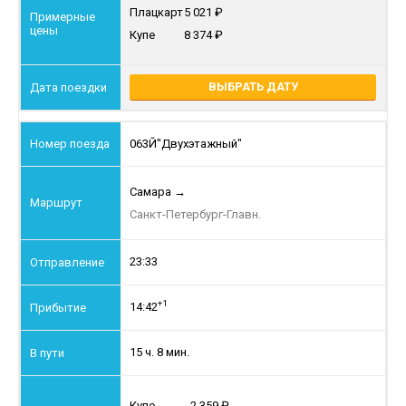
Плацкарт
5 021
Купе
8 374
ВЫБРАТЬ ДАТУ
063Й
"Двухэтажный"
Самара
→
Санкт-Петербург-Главн.
23:33
+1
14:42
15 ч. 8 мин.
Купе
2 359