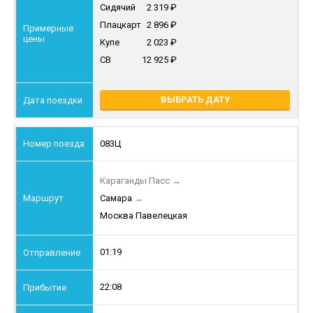
Сидячий
2 319
Плацкарт
2 896
Купе
2 023
СВ
12 925
ВЫБРАТЬ ДАТУ
083Ц
Караганды Пасс
→
Самара
→
Москва Павелецкая
01:19
22:08