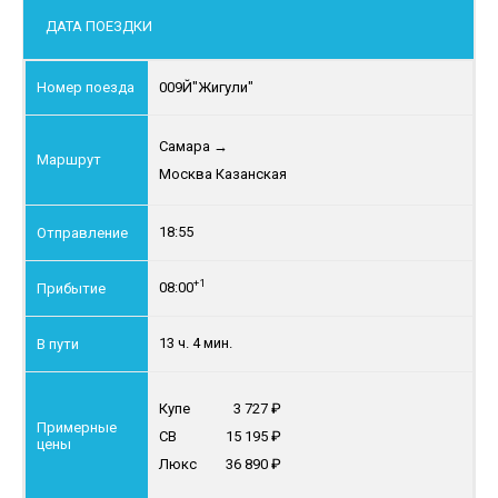
ДАТА ПОЕЗДКИ
009Й
"Жигули"
Самара
→
Москва Казанская
18:55
+1
08:00
13 ч. 4 мин.
Купе
3 727
СВ
15 195
Люкс
36 890