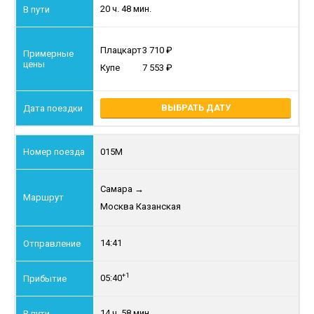
20 ч. 48 мин.
Плацкарт
3 710
Купе
7 553
ВЫБРАТЬ ДАТУ
015М
Самара
→
Москва Казанская
14:41
+1
05:40
14 ч. 58 мин.