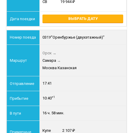
СВ
19 944
ВЫБРАТЬ ДАТУ
031У
"Оренбуржье (двухэтажный)"
Орск
→
Самара
→
Москва Казанская
17:41
+1
10:40
16 ч. 58 мин.
Купе
2 107