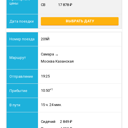
СВ
17 878
ВЫБРАТЬ ДАТУ
209Й
Самара
→
Москва Казанская
19:25
+1
10:50
15 ч. 24 мин.
Сидячий
2 849