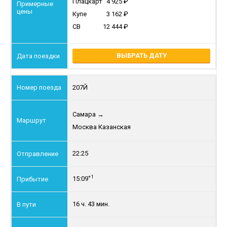
Плацкарт
4 925
Купе
3 162
СВ
12 444
ВЫБРАТЬ ДАТУ
207Й
Самара
→
Москва Казанская
22:25
+1
15:09
16 ч. 43 мин.