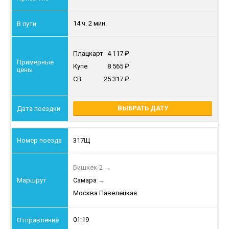
14 ч. 2 мин.
Плацкарт
4 117
Купе
8 565
СВ
25 317
ВЫБРАТЬ ДАТУ
317Щ
Бишкек-2
→
Самара
→
Москва Павелецкая
01:19