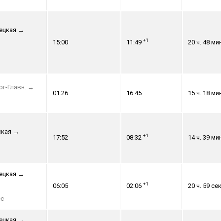
ецкая
→
+1
15:00
11:49
20 ч. 48 ми
рг-Главн.
→
01:26
16:45
15 ч. 18 ми
ская
→
+1
17:52
08:32
14 ч. 39 ми
ецкая
→
+1
06:05
02:06
20 ч. 59 сек
сс
ецкая
→