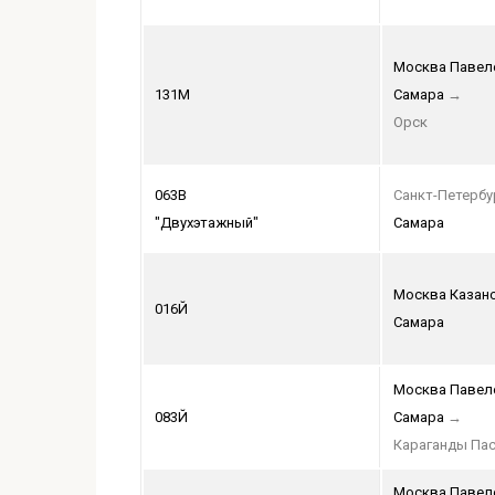
Москва Павел
131М
Самара
→
Орск
063В
Санкт-Петербу
"Двухэтажный"
Самара
Москва Казан
016Й
Самара
Москва Павел
083Й
Самара
→
Караганды Па
Москва Павел