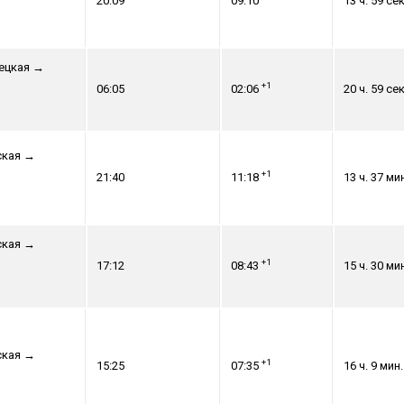
20:09
09:10
13 ч. 59 сек
ецкая
→
+1
06:05
02:06
20 ч. 59 сек
ская
→
+1
21:40
11:18
13 ч. 37 ми
ская
→
+1
17:12
08:43
15 ч. 30 ми
ская
→
+1
15:25
07:35
16 ч. 9 мин.