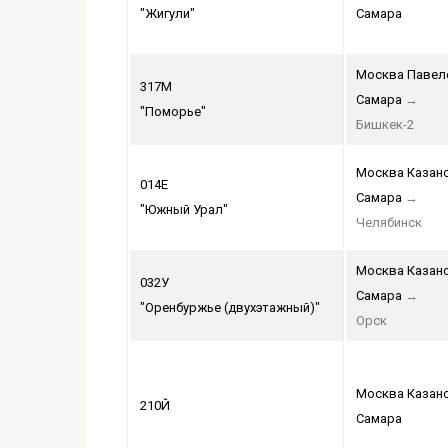
"Жигули"
Самара
Москва Павел
317М
Самара
→
"Поморье"
Бишкек-2
Москва Казан
014Е
Самара
→
"Южный Урал"
Челябинск
Москва Казан
032У
Самара
→
"Оренбуржье (двухэтажный)"
Орск
Москва Казан
210Й
Самара