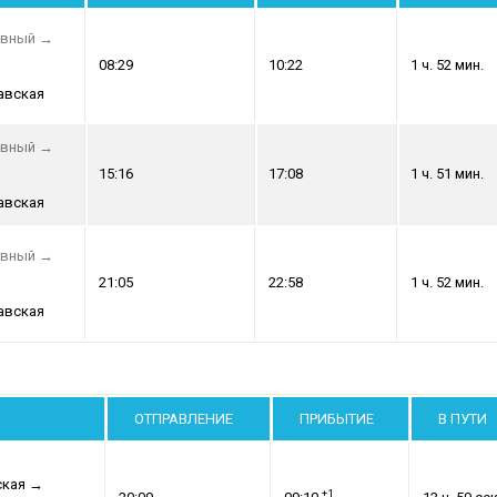
авный
→
08:29
10:22
1 ч. 52 мин.
авская
авный
→
15:16
17:08
1 ч. 51 мин.
авская
авный
→
21:05
22:58
1 ч. 52 мин.
авская
ОТПРАВЛЕНИЕ
ПРИБЫТИЕ
В ПУТИ
ская
→
+1