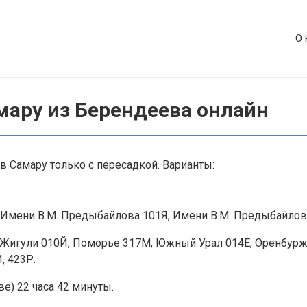
О 
мару из Берендеева онлайн
в Самару только с пересадкой. Варианты:
Имени В.М. Предыбайлова 101Я, Имени В.М. Предыбайлова
Жигули 010Й, Поморье 317М, Южный Урал 014Е, Оренбуржь
, 423Р.
е) 22 часа 42 минуты.